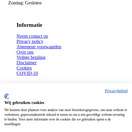
Zondag:
Gesloten
Informatie
Neem contact op
Privacy policy
Algemene voorwaarden
Over ons
Veilige betaling
Disclaimer
Cookies
COVID-19
Privacybeleid
Uw bestellingen
Wij gebruiken cookies
Mijn account
We kunnen deze plaatsen voor analyse van onze bezoekersgegevens, om onze website te
Bezorgen
verbeteren, gepersonaliseerde inhoud te tonen en om u een geweldige website-ervaring
Afhalen
te bieden. Voor meer informatie over de cookies die we gebruiken opent u de
Retouren
instellingen.
Garantie en reparatie