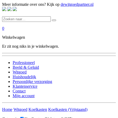
Meer informatie over ons? Kijk op
dewitgoedpartner.nl
0
Winkelwagen
Er zit nog niks in je winkelwagen.
Professioneel
Beeld & Geluid
Witgoed
Huishoudelijk
Persoonlijke verzorging
Klantenservice
Contact
Mijn account
Home
Witgoed
Koelkasten
Koelkasten (Vrijstaand)