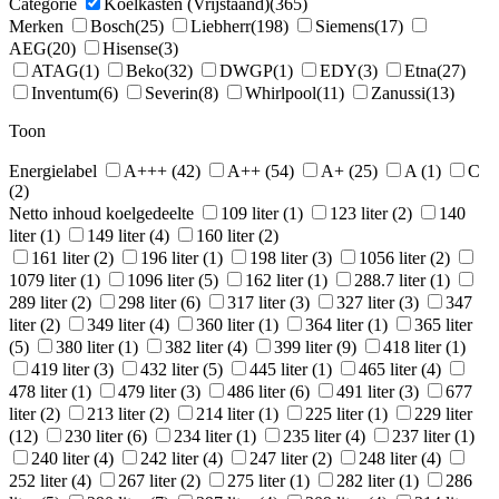
Categorie
Koelkasten (Vrijstaand)
(365)
Merken
Bosch
(25)
Liebherr
(198)
Siemens
(17)
AEG
(20)
Hisense
(3)
ATAG
(1)
Beko
(32)
DWGP
(1)
EDY
(3)
Etna
(27)
Inventum
(6)
Severin
(8)
Whirlpool
(11)
Zanussi
(13)
Toon
Energielabel
A+++
(42)
A++
(54)
A+
(25)
A
(1)
C
(2)
Netto inhoud koelgedeelte
109 liter
(1)
123 liter
(2)
140
liter
(1)
149 liter
(4)
160 liter
(2)
161 liter
(2)
196 liter
(1)
198 liter
(3)
1056 liter
(2)
1079 liter
(1)
1096 liter
(5)
162 liter
(1)
288.7 liter
(1)
289 liter
(2)
298 liter
(6)
317 liter
(3)
327 liter
(3)
347
liter
(2)
349 liter
(4)
360 liter
(1)
364 liter
(1)
365 liter
(5)
380 liter
(1)
382 liter
(4)
399 liter
(9)
418 liter
(1)
419 liter
(3)
432 liter
(5)
445 liter
(1)
465 liter
(4)
478 liter
(1)
479 liter
(3)
486 liter
(6)
491 liter
(3)
677
liter
(2)
213 liter
(2)
214 liter
(1)
225 liter
(1)
229 liter
(12)
230 liter
(6)
234 liter
(1)
235 liter
(4)
237 liter
(1)
240 liter
(4)
242 liter
(4)
247 liter
(2)
248 liter
(4)
252 liter
(4)
267 liter
(2)
275 liter
(1)
282 liter
(1)
286