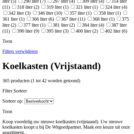
liter
(5)
290 liter
(7)
297 liter
(4)
309 liter
(4)
314 liter
(11)
318 liter
(2)
319 liter
(1)
321 liter
(1)
324 liter
(4)
342 liter
(3)
346 liter
(10)
357 liter
(1)
358 liter
(1)
361 liter
(1)
366 liter
(6)
367 liter
(11)
368 liter
(1)
375
liter
(2)
377 liter
(1)
381 liter
(2)
384 liter
(4)
387 liter
(11)
390 liter
(9)
395 liter
(3)
400 liter
(2)
402 liter
(6)
Toon
Filters verwijderen
Koelkasten (Vrijstaand)
365 producten (1 tot 42 worden getoond)
Filter
Sorteer
Sorteer op:
Toon
Koop voordelig uw nieuwe koelkasten (vrijstaand). Uw nieuwe
koelkasten koopt u bij De Witgoedpartner. Maak een keuze uit onze
assortiment.