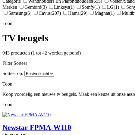
Categorie
Wandhouders En Plafondhouders
(655)
Voeten/Stand
Merken
Gembird
(3)
Linksys
(1)
Somfy
(1)
LG
(1)
Son
Samsung
(6)
Cavus
(207)
Hama
(29)
Magnat
(1)
Multib
Toon
TV beugels
943 producten (1 tot 42 worden getoond)
Filter
Sorteer
Sorteer op:
Toon
Koop voordelig een nieuwe tv beugels. Maak een keuze uit onze asso
Toon
Newstar FPMA-W110
Op voorraad.