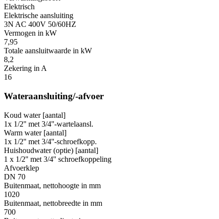
Elektrisch
Elektrische aansluiting
3N AC 400V 50/60HZ
Vermogen in kW
7,95
Totale aansluitwaarde in kW
8,2
Zekering in A
16
Wateraansluiting/-afvoer
Koud water [aantal]
1x 1/2'' met 3/4''-wartelaansl.
Warm water [aantal]
1x 1/2'' met 3/4''-schroefkopp.
Huishoudwater (optie) [aantal]
1 x 1/2'' met 3/4'' schroefkoppeling
Afvoerklep
DN 70
Buitenmaat, nettohoogte in mm
1020
Buitenmaat, nettobreedte in mm
700