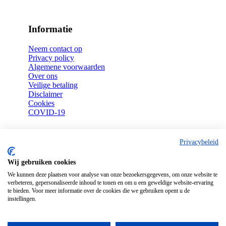
Informatie
Neem contact op
Privacy policy
Algemene voorwaarden
Over ons
Veilige betaling
Disclaimer
Cookies
COVID-19
Privacybeleid
Uw bestellingen
Wij gebruiken cookies
Mijn account
We kunnen deze plaatsen voor analyse van onze bezoekersgegevens, om onze website te
Bezorgen
verbeteren, gepersonaliseerde inhoud te tonen en om u een geweldige website-ervaring
Afhalen
te bieden. Voor meer informatie over de cookies die we gebruiken opent u de
Retouren
instellingen.
Garantie en reparatie