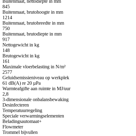
Buitenmaat, nettodiepte in mm
845
Buitenmaat, brutohoogte in mm
1214
Buitenmaat, brutobreedte in mm
750
Buitenmaat, brutodiepte in mm
917
Nettogewicht in kg
148
Brutogewicht in kg
161
Maximale vloerbelasting in N/m²
2577
Geluidsemissieniveau op werkplek
61 dB(A) re 20 µPa
Warmteafgifte aan ruimte in MJ/uur
2,8
3-dimensionale onbalansbewaking
Desinfecteren
Temperatuurregeling
Speciale verwarmingselementen
Beladingsautomaat+
Flowmeter
Trommel bijvullen