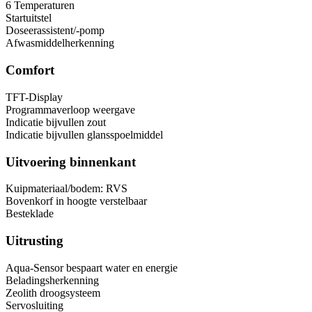
6 Temperaturen
Startuitstel
Doseerassistent/-pomp
Afwasmiddelherkenning
Comfort
TFT-Display
Programmaverloop weergave
Indicatie bijvullen zout
Indicatie bijvullen glansspoelmiddel
Uitvoering binnenkant
Kuipmateriaal/bodem: RVS
Bovenkorf in hoogte verstelbaar
Besteklade
Uitrusting
Aqua-Sensor bespaart water en energie
Beladingsherkenning
Zeolith droogsysteem
Servosluiting