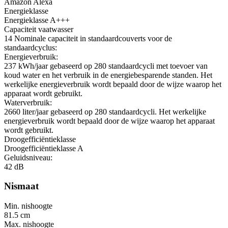
Amazon Alexa
Energieklasse
Energieklasse A+++
Capaciteit vaatwasser
14 Nominale capaciteit in standaardcouverts voor de
standaardcyclus:
Energieverbruik:
237 kWh/jaar gebaseerd op 280 standaardcycli met toevoer van
koud water en het verbruik in de energiebesparende standen. Het
werkelijke energieverbruik wordt bepaald door de wijze waarop het
apparaat wordt gebruikt.
Waterverbruik:
2660 liter/jaar gebaseerd op 280 standaardcycli. Het werkelijke
energieverbruik wordt bepaald door de wijze waarop het apparaat
wordt gebruikt.
Droogefficiëntieklasse
Droogefficiëntieklasse A
Geluidsniveau:
42 dB
Nismaat
Min. nishoogte
81.5 cm
Max. nishoogte