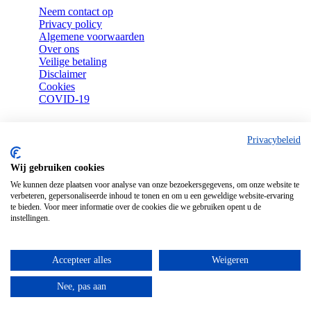
Neem contact op
Privacy policy
Algemene voorwaarden
Over ons
Veilige betaling
Disclaimer
Cookies
COVID-19
Privacybeleid
Uw bestellingen
Wij gebruiken cookies
Mijn account
We kunnen deze plaatsen voor analyse van onze bezoekersgegevens, om onze website te
Bezorgen
verbeteren, gepersonaliseerde inhoud te tonen en om u een geweldige website-ervaring
Afhalen
te bieden. Voor meer informatie over de cookies die we gebruiken opent u de
Retouren
instellingen.
Garantie en reparatie
Accepteer alles
Weigeren
Nee, pas aan